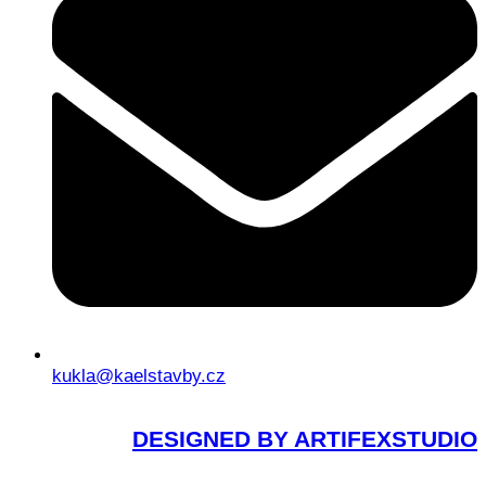
kukla@kaelstavby.cz
DESIGNED BY ARTIFEXSTUDIO