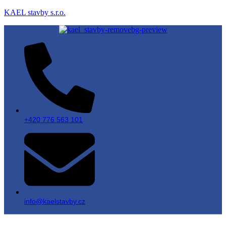
KAEL stavby s.r.o.
+420 776 563 101
info@kaelstavby.cz