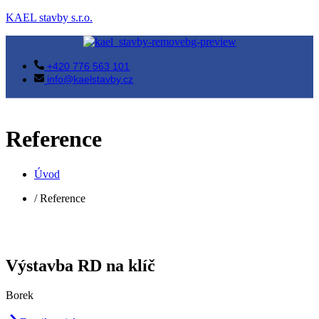
KAEL stavby s.r.o.
+420 776 563 101
info@kaelstavby.cz
Reference
Úvod
/ Reference
Výstavba RD na klíč
Borek