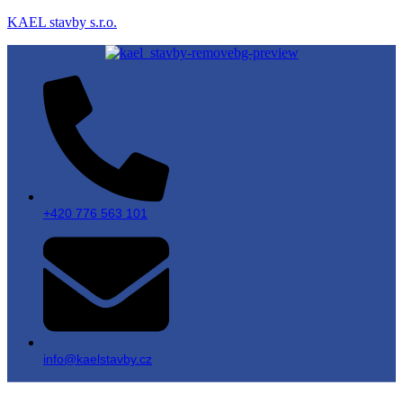
KAEL stavby s.r.o.
+420 776 563 101
info@kaelstavby.cz