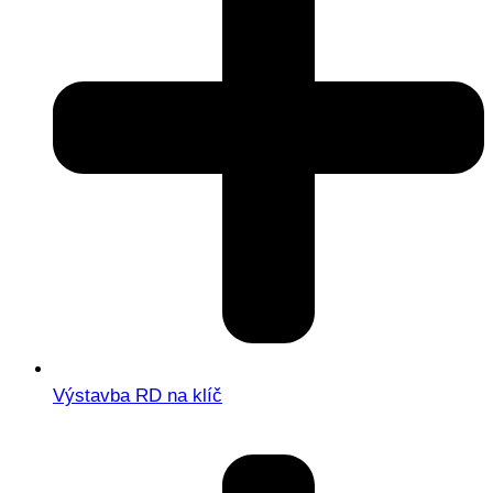
Výstavba RD na klíč