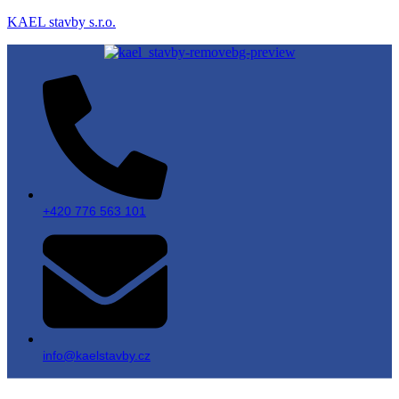
KAEL stavby s.r.o.
+420 776 563 101
info@kaelstavby.cz