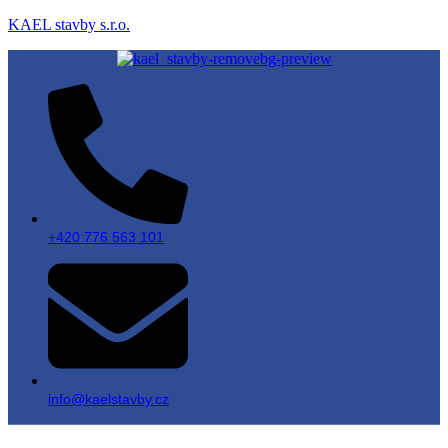
KAEL stavby s.r.o.
+420 776 563 101
info@kaelstavby.cz